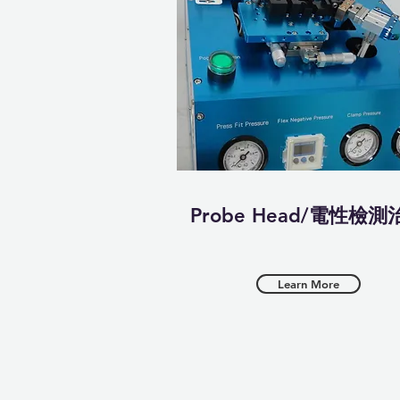
Probe Head/電性檢測
Learn More