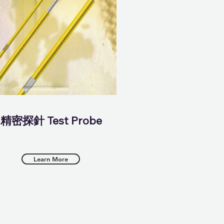
​精密探針 Test Probe
Learn More