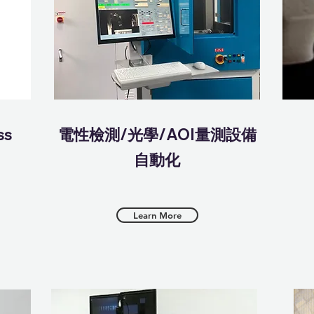
ss
​電性檢測/光學/AOI量測設備
自動化
Learn More