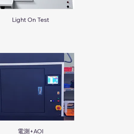
Light On Test
電測+AOI