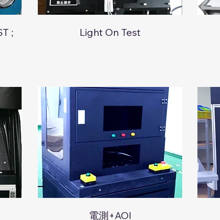
T ;
Light On Test
電測+AOI